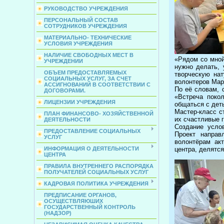
РУКОВОДСТВО УЧРЕЖДЕНИЯ
ПЕРСОНАЛЬНЫЙ СОСТАВ
СОТРУДНИКОВ УЧРЕЖДЕНИЯ
МАТЕРИАЛЬНО- ТЕХНИЧЕСКИЕ
УСЛОВИЯ УЧРЕЖДЕНИЯ
НАЛИЧИЕ СВОБОДНЫХ МЕСТ В
«Рядом со мной
УЧРЕЖДЕНИИ
нужно делать, 
ОБЪЕМ ПРЕДОСТАВЛЯЕМЫХ
творческую на
СОЦИАЛЬНЫХ УСЛУГ, ЗА СЧЕТ
волонтеров Мар
АССИГНОВАНИЙ В СООТВЕТСТВИИ С
По её словам, 
ДОГОВОРАМИ.
«Встреча поко
ЛИЦЕНЗИИ УЧРЕЖДЕНИЯ
общаться с деть
Мастер-класс с
ПЛАН ФИНАНСОВО- ХОЗЯЙСТВЕННОЙ
их счастливые г
ДЕЯТЕЛЬНОСТИ
Создание усло
ПРЕДОСТАВЛЕНИЕ СОЦИАЛЬНЫХ
Проект направ
УСЛУГ
волонтёрам ак
ИНФОРМАЦИЯ О ДЕЯТЕЛЬНОСТИ
центра, делятс
ЦЕНТРА
ПРАВИЛА ВНУТРЕННЕГО РАСПОРЯДКА
ПОЛУЧАТЕЛЕЙ СОЦИАЛЬНЫХ УСЛУГ
КАДРОВАЯ ПОЛИТИКА УЧРЕЖДЕНИЯ
ПРЕДПИСАНИЕ ОРГАНОВ,
ОСУЩЕСТВЛЯЮШИХ
ГОСУДАРСТВЕННЫЙ КОНТРОЛЬ
(НАДЗОР)