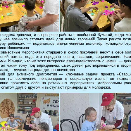
 сидела девочка, и в процессе работы с необычной бумагой, когда мы
у неё возникло столько идей для новых творений! Такая работа поз
туру ребёнка», — поделилась впечатлениями волонтёр, командир отр
ина Ивашечкина.
совместные мероприятия старшего и юного поколений несут в себе бо
лений важна, ведь это передача опыта, навыков, социализация. Нам
ми. И видно, что им тоже интересно взаимодействовать с нами», — доб
тал ярким тому подтверждением. Смех детей, растворяющийся в творче
лаза, – лучшая награда для организатора.
вий для активного долголетия — ключевые задачи проекта «Старше
лен на вовлечение пенсионеров в социальную жизнь; он позвол
тивно проявлять себя на различных мероприятиях: добровольцы уча
я опытом друг с другом и выступают примером для молодёжи.