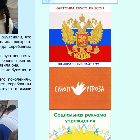
 объясняли, что
волила раскрыть
яда серебряных
льшую ценность.
 очень приятно
авила она.
ских букетах, и
го поколения».
яет серебряным
ствуют в жизни