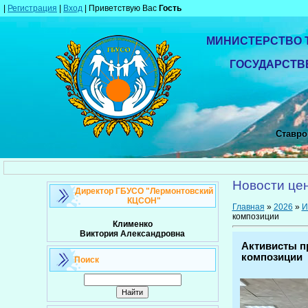
|
Регистрация
|
Вход
|
Приветствую Вас
Гость
МИНИСТЕРСТВО 
ГОСУДАРСТВ
Ставроп
Новости це
Директор ГБУСО "Лермонтовский
КЦСОН"
Главная
»
2026
»
И
композиции
Клименко
Виктория Александровна
Активисты п
композиции
Поиск