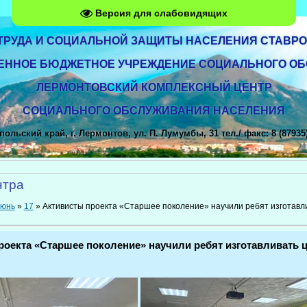
Версия для слабовидящих
ТРУДА И СОЦИАЛЬНОЙ ЗАЩИТЫ НАСЕЛЕНИЯ СТАВРО
ЕННОЕ БЮДЖЕТНОЕ УЧРЕЖДЕНИЕ СОЦИАЛЬНОГО О
ЛЕРМОНТОВСКИЙ КОМПЛЕКСНЫЙ ЦЕНТР
СОЦИАЛЬНОГО ОБСЛУЖИВАНИЯ НАСЕЛЕНИЯ
ольский край, г. Лермонтов, ул. П. Лумумбы, 31 тел./ факс: 8 (87935)
нтра
юнь
»
17
» Активисты проекта «Старшее поколение» научили ребят изготавл
роекта «Старшее поколение» научили ребят изготавливать 